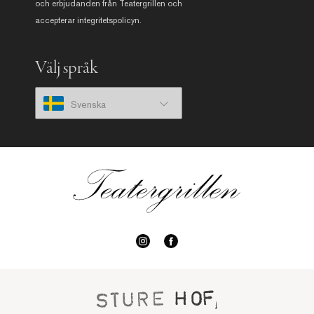
och erbjudanden från Teatergrillen och
accepterar
integritetspolicyn
.
Välj språk
Svenska