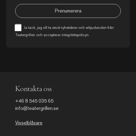
Prenumerera
Ja tack, jag vill ta emot nyhetsbrev och erbjudanden från
Teatergrillen och accepterar
integritetspolicyn
.
Kontakta oss
+46 8 545 035 65
info@teatergrillen.se
Visselblåsare