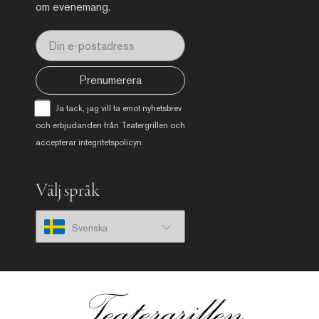
om evenemang.
Prenumerera
Ja tack, jag vill ta emot nyhetsbrev
och erbjudanden från Teatergrillen och
accepterar
integritetspolicyn
.
Välj språk
Svenska