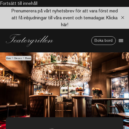
Fortsätt till innehåll
Prenumerera på vårt nyhetsbrev för att vara först med
att få inbjudningar till våra event och temadagar. Klicka
här!
Boka bord
Hem
Om oss
Baren