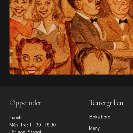
Öppettider
Teatergrillen
Boka bord
Lunch
Mån–fre: 11:30–15:30
Meny
Lör-sön: Stängt