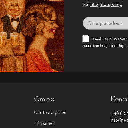
vår
integritetspolicy.
Ja tack, jag vill ta emot
accepterar
integritetspolicyn
.
Om oss
Kontak
Om Teatergrillen
+46 8 5
info@teat
Hållbarhet