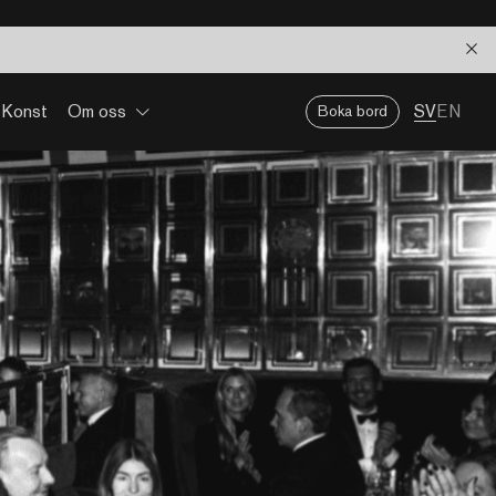
Konst
Om oss
SV
EN
Boka bord