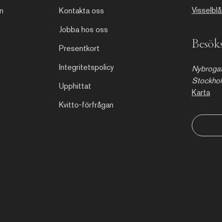
Visselbl
n
Kontakta oss
Jobba hos oss
Besöks
Presentkort
Integritetspolicy
Nybrogat
Stockho
Upphittat
Karta
Kvitto-förfrågan