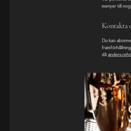
menyer till nog
Kontakta o
Du kan abonner
framförhållning
då
anders.rehd