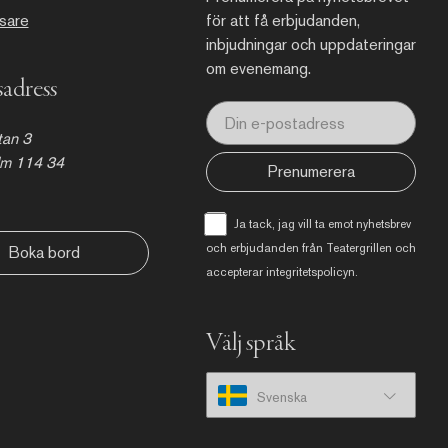
åsare
för att få erbjudanden,
inbjudningar och uppdateringar
om evenemang.
adress
an 3
lm 114 34
Prenumerera
Ja tack, jag vill ta emot nyhetsbrev
och erbjudanden från Teatergrillen och
Boka bord
accepterar
integritetspolicyn
.
Välj språk
Svenska