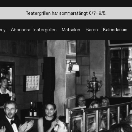
Teatergrillen har sommarstängt 6/7–9/8.
eny
Abonnera Teatergrillen
Matsalen
Baren
Kalendarium