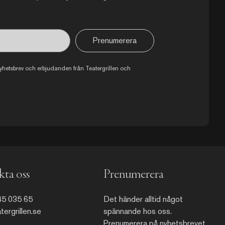
Prenumerera
 nyhetsbrev och erbjudanden från Teatergrillen och
ta oss
Prenumerera
45 035 65
Det händer alltid något
ergrillen.se
spännande hos oss.
Prenumerera på nyhetsbrevet