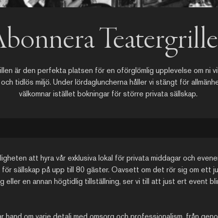
bonnera Teatergrill
llen är den perfekta platsen för en oförglömlig upplevelse om ni vill
och tidlös miljö. Under lördagluncherna håller vi stängt för allmän
välkomnar istället bokningar för större privata sällskap.
ligheten att hyra vår exklusiva lokal för privata middagar och even
för sällskap på upp till 80 gäster. Oavsett om det rör sig om ett j
ller en annan högtidlig tillställning, ser vi till att just ert event bl
ar hand om varje detalj med omsorg och professionalism, från gen