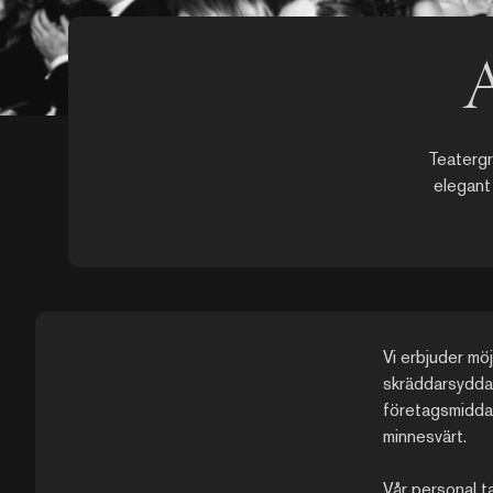
A
Teatergri
elegant 
Vi erbjuder möj
skräddarsydda 
företagsmiddag e
minnesvärt.
Vår personal t