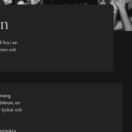
en
 fira i en
heten och
emang,
ubileum, en
ir lyckat och
omtänkta