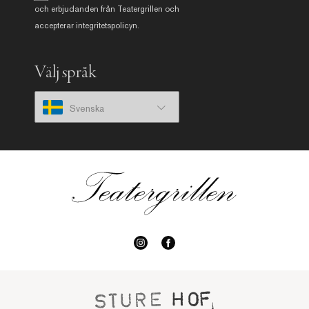
och erbjudanden från Teatergrillen och
accepterar
integritetspolicyn
.
Välj språk
Svenska