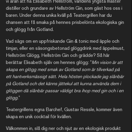
vi äran att ha Elisabeth Hellström, världens yngsta master
distiller och grundare av Hellström Gin, som gäst hos oss i
baren. Under denna unika kväll på Teatergrillen har du
chansen att få smaka på hennes prisbelönta ekologiska gin
och glögg från Gotland.
Vad sägs om en uppfriskande Gin & tonic med äpple och
timjan, eller en säsongsbetonad glöggdrink med äppelmust,
Hellström Glögg, Hellström Gin och grädde? Så här
berättar Elisabeth själv om hennes glögg: ”
Min vision är att
skapa en glögg med smak av Gotland som är tillverkad på
ett hantverksmässigt sätt. Hela hösten plockade jag slånbär
på Gotland och det känns jättekul att kunna använda dem i
glöggen då slånbär passar väldigt bra ihop med gin och i en
glögg.
”
Teatergrillens egna Barchef, Gustav Ressle, kommer även
skapa en unik cocktail för kvällen.
Välkommen in, slå dig ner och njut av en ekologisk produkt