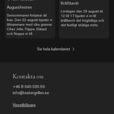
Kräftlunch
Augustifesten
Lördagen den 29 augusti kl.
Sensommaren förtjänar att
12 till 17 bjuder vi in till
firas. Den 22 augusti bjuder vi
kräftlunch det högtidliga och
tillsammans med våra grannar
det festligt stökiga möts.
Chez Jolie, Frippe, Bâtard
och Noppe in till
Augustifesten – en dag och
kväll där torget utanför
restaurangerna förvandlas till
Se hela kalendariet
en levande mötesplats med
sydeuropeisk atmosfär.
Kontakta oss
+46 8 545 035 65
info@teatergrillen.se
Visselblåsare