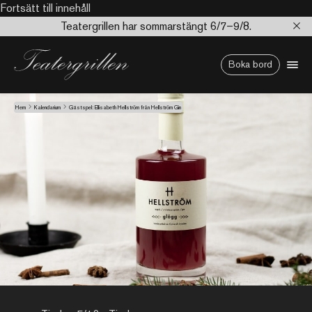
Fortsätt till innehåll
Teatergrillen har sommarstängt 6/7–9/8.
Boka bord
Hem
Kalendarium
Gästspel: Ellisabeth Hellström från Hellström Gin