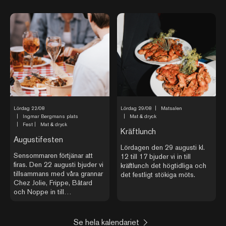
Lördag 22/08
Lördag 29/08
|
Matsalen
|
Ingmar Bergmans plats
|
Mat & dryck
|
Fest
|
Mat & dryck
Kräftlunch
Augustifesten
Lördagen den 29 augusti kl.
Sensommaren förtjänar att
12 till 17 bjuder vi in till
firas. Den 22 augusti bjuder vi
kräftlunch det högtidliga och
tillsammans med våra grannar
det festligt stökiga möts.
Chez Jolie, Frippe, Bâtard
och Noppe in till
Augustifesten – en dag och
kväll där torget utanför
restaurangerna förvandlas till
Se hela kalendariet