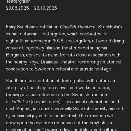
Teatergrillen
20.08.2025 – 20.10.2025
Emily Sundblad’s exhibition
Crayfish Theater
at Stockholm’s
iconic restaurant Teatergrillen, which celebrates its
eightieth anniversary in 2025. Teatergrillen, a favored dining
venue of legendary film and theater director Ingmar
Bergman, derives its name from its close association with
the nearby Royal Dramatic Theatre, reinforcing its storied
connection to Sweden’s cultural and artistic heritage.
Sundblad’s presentation at Teatergrillen will feature an
interplay of paintings on canvas and works on paper,
forming a visual reflection on the Swedish tradition
of
kräftskiva
(crayfish party). This annual celebration, held
each August, is a quintessentially Swedish festivity marked
by communal joy and seasonal ritual. The exhibition will
draw upon the symbolic resonance of the crayfish, an
emblem of summer’s waning days, nostalgia, and cultural