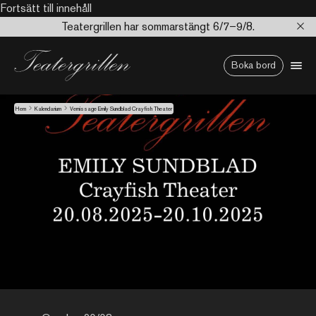
Fortsätt till innehåll
Teatergrillen har sommarstängt 6/7–9/8.
Boka bord
Hem
Kalendarium
Vernissage Emily Sundblad Crayfish Theater