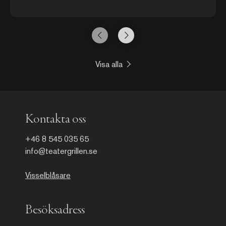
intrikata djurkonster. Initialt var det upphittade ölburkar
som klipptes och formades till hundratals små pippifåglar
på Liljevalchs konsthalls väggar 2014. Därefter har
Karlsson arbetat med fotoutskrifter från auktionshusens
breda utbud, vilka omvandlats till collage. Begagnade
Hermèssjalar och orientaliska mattor har så fått ge hud
och form till större fågel, gamar och giraffer. Karlsson har
Visa alla
uppenbarligen en passion för djur i stort som smått, men
väjer inte heller för en och annan ödesmättad dödskalle
av utskrivna kartor från 1700-talet.
Kontakta oss
+46 8 545 035 65
info@teatergrillen.se
Visselblåsare
Besöksadress