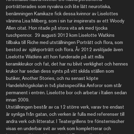
porträtterades som nyvakna och lite lätt neurotiska,
benämningen Kamikaze fick dessa kvinnor av Liselottes
väninna Lisa Milberg, som i sin tur inspirerats av ett Woody
Allen citat. Hon ritade på stora vita ark med tjocka
tuschpennor. 29 augusti 2012 kom Liselotte Watkins
tillbaka till Riche med utställningen Porträtt och flora, som
bestod av självporträtt och flora. År 2012 avslöjade även
Liselotte Watkins att hon funderade på att måla
keramikkrukor och fat, det har nu blivit verklighet och hennes
krukor har sedan dess synts på vitt skilda ställen som
butiker, Another Stories, och nu senast köpte
Handelshögskolan in två platsspecifika Amforor som står
permanent i entrén. Liselotte bor och arbetar i Italien sedan
innan 2009.
Utställningen består av ca 12 större verk, varav tre endast
är synliga från gatan, och verken är fulla med referenser till
andra verk och litteratur. I Teatergrillens tre fönsternischer
visas en underbar svit av verk som kompletterar och