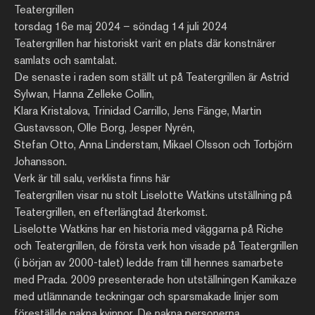
Teatergrillen
torsdag 16e maj 2024 – söndag 14 juli 2024
Teatergrillen har historiskt varit en plats där konstnärer
samlats och samtalat.
De senaste i raden som ställt ut på Teatergrillen är Astrid
Sylwan, Hanna Zelleke Collin,
Klara Kristalova, Trinidad Carrillo, Jens Fänge, Martin
Gustavsson, Olle Borg, Jesper Nyrén,
Stefan Otto, Anna Linderstam, Mikael Olsson och Torbjörn
Johansson.
Verk är till salu, verklista finns här
Teatergrillen visar nu stolt Liselotte Watkins utställning på
Teatergrillen, en efterlängtad återkomst.
Liselotte Watkins har en historia med väggarna på Riche
och Teatergrillen, de första verk hon visade på Teatergrillen
(i början av 2000-talet) ledde fram till hennes samarbete
med Prada. 2009 presenterade hon utställningen Kamikaze
med utlämnande teckningar och sparsmakade linjer som
föreställde nakna kvinnor. De nakna personerna