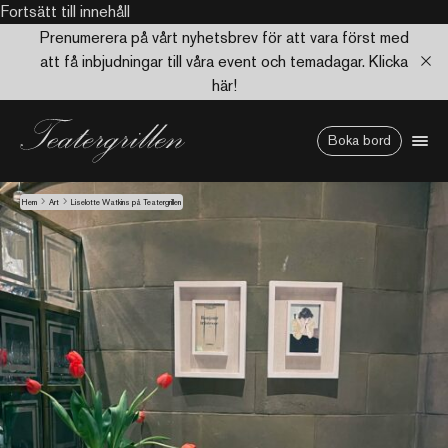
Fortsätt till innehåll
Prenumerera på vårt nyhetsbrev för att vara först med
att få inbjudningar till våra event och temadagar. Klicka
här!
Boka bord
Hem
Art
Liselotte Watkins på Teatergrillen