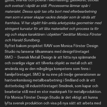
och svetsat i råplåt av stål. Processerna lämnar spår i
materialet. Dessa spår tas ofta bort med efterbearbetning
men som vi anser skapar vackra detaljer som är värda att
framhäva. Vi har utgått från enkla arketypiska geometrier med
stringent kurvatur för att låta materialitet och process ta för
sig och skapa karaktären i objekten” berättar Monica Förster
och Harald Sundberg.
Syftet bakom projektet RAW som Monica Förster Design
Studio nu lanserar tillsammans med designföretaget
SMD – Svensk Metall Design är att hitta nya spännande
och ovanliga vägar att tillverka objekt av metall och att
använda sig av den mångåriga kompetens som finns i
familjeföretaget. SMD är nu inne på tredje generationen av
hantverksmässig metallbearbetning i Småland och är ett
dotterbolag till industriföretaget Smidmek, som kapar och
bearbetar stål med en stor maskinpark för metallproduktion.
För Monica Förster Design Studio är det viktigt att kunna
lyfta svensk produktion och visa på nya sätt att arbeta med