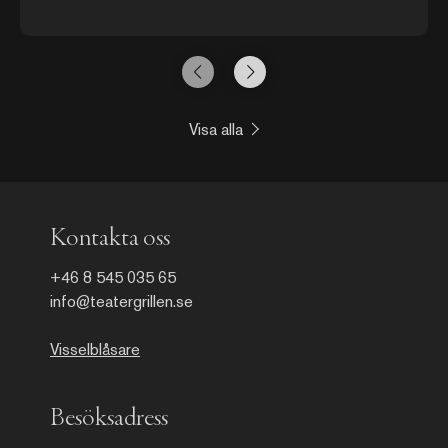
Karlsson sedan 2010-talen ägnat sig åt underfundiga
intrikata djurkonster. Initialt var det upphittade ölburkar
som klipptes och formades till hundratals små pippifåglar
på Liljevalchs konsthalls väggar 2014. Därefter har
Karlsson arbetat med fotoutskrifter från auktionshusens
breda utbud, vilka omvandlats till collage. Begagnade
Hermèssjalar och orientaliska mattor har så fått ge hud
och form till större fågel, gamar och giraffer. Karlsson har
Visa alla
uppenbarligen en passion för djur i stort som smått, men
väjer inte heller för en och annan ödesmättad dödskalle
av utskrivna kartor från 1700-talet.
Kontakta oss
+46 8 545 035 65
info@teatergrillen.se
Visselblåsare
Besöksadress