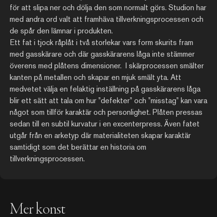
för att slipa ner och dölja den som normalt görs. Studion har
med andra ord valt att framhäva tillverkningsprocessen och
de spår den lämnar i produkten.
Ett fat i tjock råplåt i två storlekar vars form skurits fram
med gasskärare och där gasskärarens låga inte stämmer
överens med plåtens dimensioner. I skärprocessen smälter
kanten på metallen och skapar en mjuk smält yta. Att
medvetet välja en felaktig inställning på gasskärarens låga
blir ett sätt att tala om hur ”defekter” och ”misstag” kan vara
något som tillför karaktär och personlighet. Plåten pressas
sedan till en subtil kurvatur i en excenterpress. Även fatet
utgår från en arketyp där materialiteten skapar karaktär
samtidigt som det berättar en historia om
tillverkningsprocessen.
Mer konst