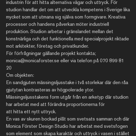
industrin för att hitta alternativa vägar och uttryck. För
studion handlar det om att utveckla kompetens i Sverige lika
mycket som att utmana sig själva som formgivare. Kreativa
processer och handens påverkan möter industriell
produktion. Studion arbetar i gränslandet mellan det
konstnärliga och det funktionella med specialprojekt riktade
mot arkitekter, företag och privatkunder.
För förfrågningar gällande projekt kontakta;
monica@monicaforster.se eller via telefon på 070 899 81
20
Om objekten:
En sandgjuten mässingsljusstake i två storlekar där den råa
gjutytan kontrasteras av högpolerade ytor.
Mässingsljusstakens form utgår från en arketyp där studion
har arbetat med att förändra proportionerna för
att hitta ett nytt uttryck.
En vas av skuren bockad plåt som svetsats samman och där
Monica Förster Design Studio har arbetat med svetsfogen
som element som skapa karaktär och uttryck i vasen i stället