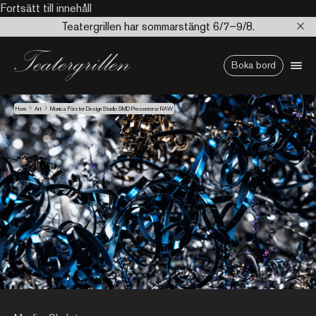
Fortsätt till innehåll
Teatergrillen har sommarstängt 6/7–9/8.
Boka bord
Hem
Art
Monica Förster Design Studio SMD Presenterar RAW