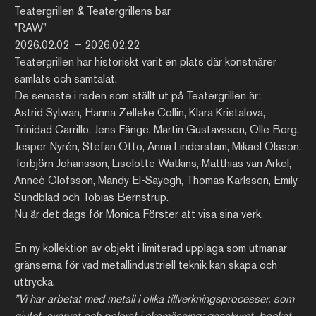
Teatergrillen & Teatergrillens bar
”
RAW
”
2026.02.02 – 2026.02.22
Teatergrillen har historiskt varit en plats där konstnärer
samlats och samtalat.
De senaste i raden som ställt ut på Teatergrillen är;
Astrid Sylwan, Hanna Zelleke Collin, Klara Kristalova,
Trinidad Carrillo, Jens Fänge, Martin Gustavsson, Olle Borg,
Jesper Nyrén, Stefan Otto, Anna Linderstam, Mikael Olsson,
Torbjörn Johansson, Liselotte Watkins, Matthias van Arkel,
Anneè Olofsson, Mandy El-Sayegh, Thomas Karlsson, Emily
Sundblad och Tobias Bernstrup.
Nu är det dags för Monica Förster att visa sina verk.
En ny kollektion av objekt i limiterad upplaga som utmanar
gränserna för vad metallindustriell teknik kan skapa och
uttrycka.
”Vi har arbetat med metall i olika tillverkningsprocesser, som
gjutet, svarvat och polerat i ekomässing; gasskuret, bockat