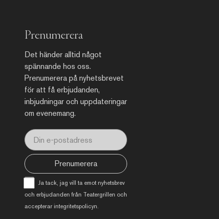
Prenumerera
Det händer alltid något
spännande hos oss.
Prenumerera på nyhetsbrevet
för att få erbjudanden,
inbjudningar och uppdateringar
om evenemang.
Prenumerera
Ja tack, jag vill ta emot nyhetsbrev
och erbjudanden från Teatergrillen och
accepterar
integritetspolicyn
.