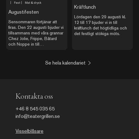
|
Fest
|
Mat & dryck
Kräftlunch
Augustifesten
Lördagen den 29 augusti kl.
Sensommaren förtjänar att
12 till 17 bjuder vi in till
firas. Den 22 augusti bjuder vi
kräftlunch det högtidliga och
tillsammans med våra grannar
det festligt stökiga möts.
Chez Jolie, Frippe, Bâtard
och Noppe in till
Augustifesten – en dag och
kväll där torget utanför
restaurangerna förvandlas till
Se hela kalendariet
en levande mötesplats med
sydeuropeisk atmosfär.
Kontakta oss
+46 8 545 035 65
info@teatergrillen.se
Visselblåsare