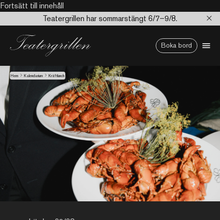
Fortsätt till innehåll
Teatergrillen har sommarstängt 6/7–9/8.
Boka bord
Hem
Kalendarium
Kräftlunch