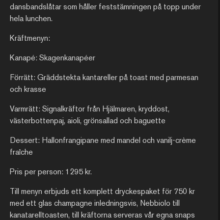
dansbandslåtar som håller feststämningen på topp under
hela lunchen.
Kräftmenyn:
Kanapé: Skagenkanapéer
Förrätt: Gräddstekta kantareller på toast med parmesan
och krasse
Varmrätt: Signalkräftor från Hjälmaren, kryddost,
västerbottenpaj, aioli, grönsallad och baguette
Dessert: Hallonfrangipane med mandel och vanilj-crème
fraîche
Pris per person: 1295 kr.
Till menyn erbjuds ett komplett dryckespaket för 750 kr
med ett glas champagne inledningsvis, Nebbiolo till
kanatarelltoasten, till kräftorna serveras vår egna snaps