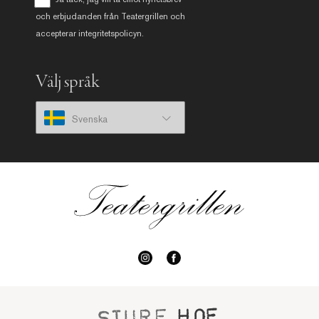
och erbjudanden från Teatergrillen och
accepterar
integritetspolicyn
.
Välj språk
Svenska