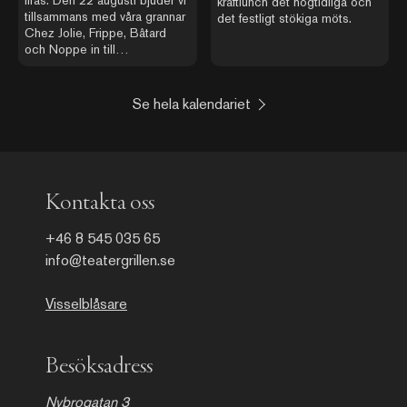
kräftlunch det högtidliga och
tillsammans med våra grannar
det festligt stökiga möts.
Chez Jolie, Frippe, Bâtard
och Noppe in till
Augustifesten – en dag och
kväll där torget utanför
restaurangerna förvandlas till
Se hela kalendariet
en levande mötesplats med
sydeuropeisk atmosfär.
Kontakta oss
+46 8 545 035 65
info@teatergrillen.se
Visselblåsare
Besöksadress
Nybrogatan 3