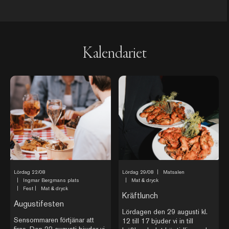
Kalendariet
Lördag 22/08
Lördag 29/08
|
Matsalen
|
Ingmar Bergmans plats
|
Mat & dryck
|
Fest
|
Mat & dryck
Kräftlunch
Augustifesten
Lördagen den 29 augusti kl.
Sensommaren förtjänar att
12 till 17 bjuder vi in till
firas. Den 22 augusti bjuder vi