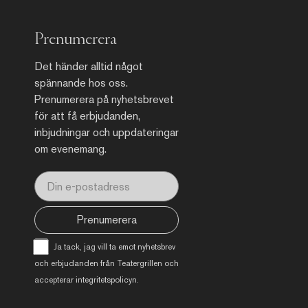
Prenumerera
Det händer alltid något
spännande hos oss.
Prenumerera på nyhetsbrevet
för att få erbjudanden,
inbjudningar och uppdateringar
om evenemang.
Prenumerera
Ja tack, jag vill ta emot nyhetsbrev
och erbjudanden från Teatergrillen och
accepterar
integritetspolicyn
.