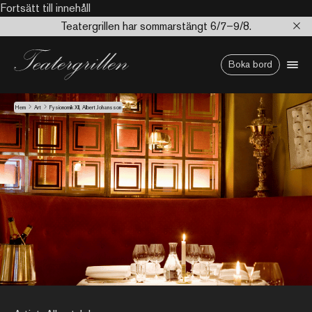
Fortsätt till innehåll
Teatergrillen har sommarstängt 6/7–9/8.
Boka bord
Hem
Art
Fysionomik XII, Albert Johansson