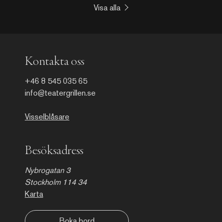
drömmar som platsen rymmer. Anderssons målningar och
Visa alla
verk är ofta uppbyggda runt händelser eller situationer
som vävs samman till historier, denna gobeläng är ett
tydligt exempel på detta. Verket invigdes den 4e april
2022, och har sedan dess varit en del av den permanenta
samlingen på Teatergrillen.
Kontakta oss
+46 8 545 035 65
info@teatergrillen.se
Visselblåsare
Besöksadress
Nybrogatan 3
Stockholm 114 34
Karta
Boka bord