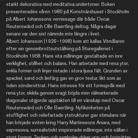
starkt dekorativa med meditativa undertoner. Boken
presenterades våren 1980 på Konstnärshuset i Stockholm
på Albert Johanssons vernissage där både Oscar
Reuterswärd och Olle Baertling deltog. Några dagar
senare var den sist nämnde inte längre i livet.
Albert Johansson (1926–1998) kom att kallas Vitmålaren
efter sin genombrottsutställning på Sturegalleriet i
Stockholm 1958. Hans vita målningar gestaltade en inre
verklighet, stillhet och balans. Han arbetade med rena ytor,
enkla former och linjer ristade i stora ljusa fält. Grunden av
spackel, sand och limfärg gav en grov textur, likt som av
tiden söndervittrat.
Hans intresse för ett formspråk med
rena ytor, skilda genom svagt böjda men välmarkerade
diagonaler utgjorde upptakten till en vänskap med Oscar
Reuterswärd och Olle Baertling. Nyfikenheten på
stofflighet och reliefartade ytstrukturer gav stimulans när
han började sviten kring Harry Martinssons Aniara, med
expressiva, surrealistiskt inspirerade målningar, inte sällan i
stort format. Tecken och symboler dyker upp och fortsätter