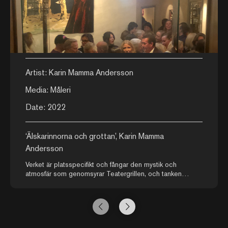
Artist: Karin Mamma Andersson
Media: Måleri
Date: 2022
‘Älskarinnorna och grottan’, Karin Mamma
Andersson
Verket är platsspecifikt och fångar den mystik och
atmosfär som genomsyrar Teatergrillen, och tanken
bakom verket kom fram efter samtal mellan Karin Mamma
Andersson och PG Nilsson om Teatergrillens historia.
Här symboliseras Teatergrillen av en grotta inramad av
tunga draperier, i verket figurerar ögonen som vakar över
gästerna – en hyllning till alla passionerade möten och