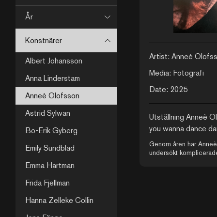
År
Konstnärer
Artist: Anneè Olofs
Albert Johansson
Media: Fotografi
Anna Linderstam
Date: 2025
Anneè Olofsson
Astrid Sylwan
Utställning Anneè Ol
you wanna dance dan
Bo-Erik Gyberg
dont dont”
Genom åren har Anneè
Emily Sundblad
undersökt komplicerad
familjerelationer och m
Emma Hartman
det har lett till fotograf
och skulpturer som ibl
Frida Fjellman
kuslig underton. Nylige
Anneè sin mest omfatt
Hanna Zelleke Collin
monografi; ”This is An
Olofsson”. Detta är en v