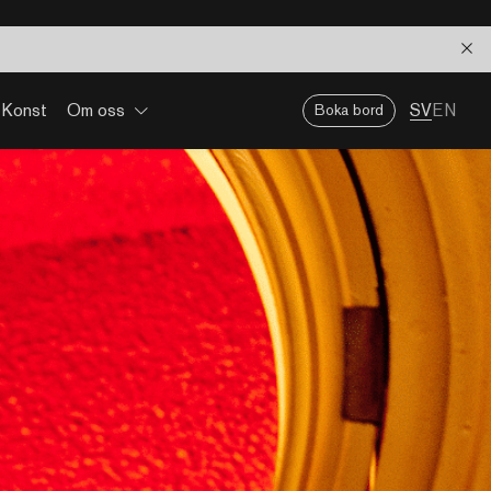
Konst
Om oss
SV
EN
Boka bord