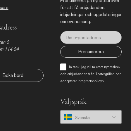
Prenumerera på nyhetsbrevet
åsare
för att få erbjudanden,
inbjudningar och uppdateringar
om evenemang.
adress
an 3
lm 114 34
Prenumerera
Ja tack, jag vill ta emot nyhetsbrev
och erbjudanden från Teatergrillen och
Boka bord
accepterar
integritetspolicyn
.
Välj språk
Svenska