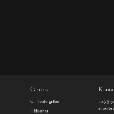
Om oss
Kontak
Om Teatergrillen
+46 8 5
info@teat
Hållbarhet