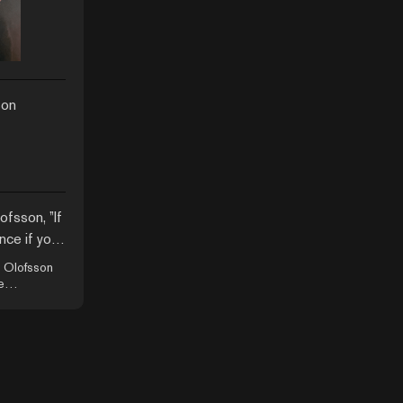
son
ofsson, ”If
ce if you
 Olofsson
e
aktbalanser,
ier, videoverk
and har en
n släppte
ande
nee
isuell resa