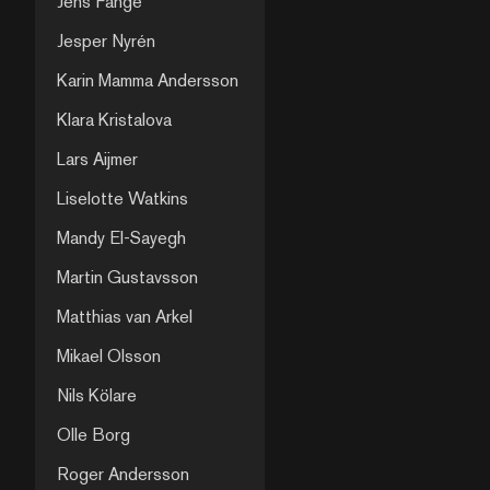
Jens Fänge
genom hennes arbete 
av fördjupande essäer.
Jesper Nyrén
köpas på Teatergrillen
utställningsperioden. I
Karin Mamma Andersson
tryckprocessen av den
besökte Anneè tryckeri
Klara Kristalova
Rotolito/Nava Pressi M
tillsammans med Sandr
Lars Aijmer
(Praun & Guermouche). 
förvåning upptäcker A
Liselotte Watkins
Olofsson oavsiktliga d
trippelexponeringar som
Mandy El-Sayegh
men som blivit nya och 
Det är med utgångspun
Martin Gustavsson
bilder som utställningen
Teatergrillen tagit sin 
Matthias van Arkel
dessa verk visar Annee
helt nytt fotografi ”Chri
Mikael Olsson
adulteress” samt några
fotografier, ett grafiskt
Nils Kölare
porslinsfiguriner.
Olle Borg
Roger Andersson