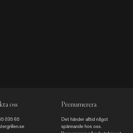
ta oss
Prenumerera
45 035 65
Det händer alltid något
ergrillen.se
spännande hos oss.