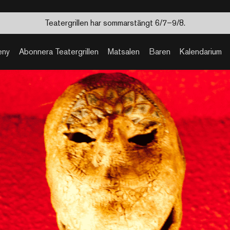
Teatergrillen har sommarstängt 6/7–9/8.
eny
Abonnera Teatergrillen
Matsalen
Baren
Kalendarium