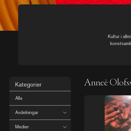
Kultur i all
konstsamli
Anneè Olofs
Kategorier
Alla
Avdelningar
Medier