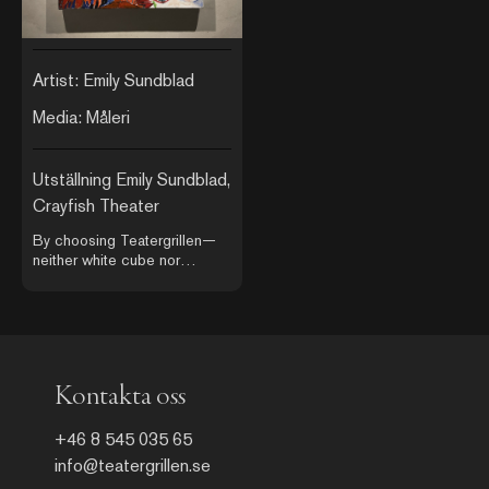
Artist: Emily Sundblad
Media: Måleri
Utställning Emily Sundblad,
Crayfish Theater
By choosing Teatergrillen—
neither white cube nor
celebrated institution—
Sundblad sidesteps
solemnity. Instead, she roots
her work in local tradition, in
her own upbringing that
included frequent visits to this
Kontakta oss
very restaurant, and in the
legendary place Teatergrillen
holds within Stockholm’s
+46 8 545 035 65
artistic history. The exhibition
info@teatergrillen.se
becomes not only a display of