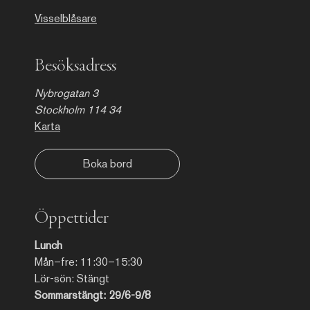
paintings, but an act of
remembrance, festivity, and
Visselblåsare
life.
Besöksadress
Nybrogatan 3
Stockholm 114 34
Karta
Boka bord
Öppettider
Lunch
Mån–fre: 11:30–15:30
Lör-sön: Stängt
Sommarstängt: 29/6-9/8