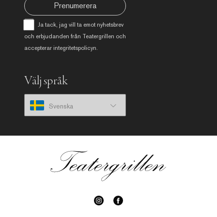
Prenumerera
Ja tack, jag vill ta emot nyhetsbrev
och erbjudanden från Teatergrillen och
accepterar
integritetspolicyn
.
Välj språk
Svenska