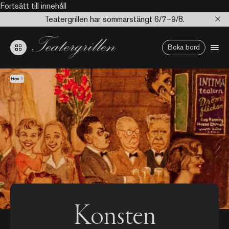
Fortsätt till innehåll
Teatergrillen har sommarstängt 6/7–9/8.
Boka bord
Hem
Konsten