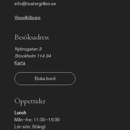
temporalitet. Han arbetar med
info@teatergrillen.se
den seriella och gestalta
dimensionen av abstrakt
målning genom att ifrågasätta
Visselblåsare
och undersöka villkoren för
skapande och perception.
Besöksadress
Nybrogatan 3
Stockholm 114 34
Karta
Boka bord
Öppettider
Lunch
Mån–fre: 11:30–15:30
Lör-sön: Stängt