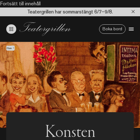
Fortsätt till innehåll
Teatergrillen har sommarstängt 6/7–9/8.
Boka bord
Hem
Konsten