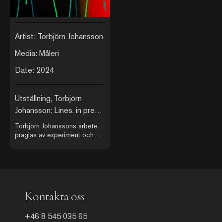
Artist: Torbjörn Johansson
Media: Måleri
Date: 2024
Utställning, Torbjörn
Johansson; Lines, in press
and space
Torbjörn Johanssons arbete
präglas av experiment och
lekfullhet, där han gärna söker
sig till okonventionella
material. Målarakten är i
grunden beroende av material
och process, förankrad i en
praktik i en kroppslig handling
Kontakta oss
som byggs upp i ateljén dag
för dag och lager efter lager, i
en utsträckt och oförutsägbar
+46 8 545 035 65