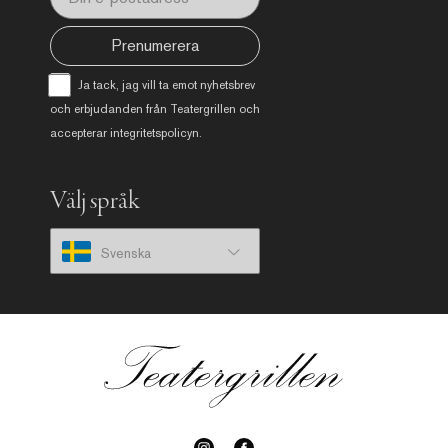
Prenumerera
Ja tack, jag vill ta emot nyhetsbrev
och erbjudanden från Teatergrillen och
accepterar
integritetspolicyn
.
Välj språk
Svenska