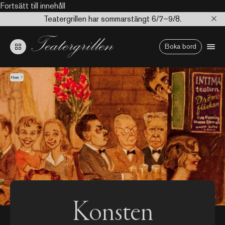
Fortsätt till innehåll
Teatergrillen har sommarstängt 6/7–9/8.
Boka bord
Hem
Konsten