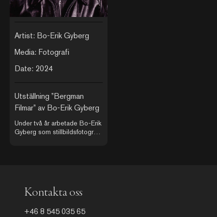
Artist: Bo-Erik Gyberg
Media: Fotografi
Date: 2024
Utställning ”Bergman
Filmar” av Bo-Erik Gyberg
Under två år arbetade Bo-Erik
Gyberg som stillbildsfotograf
på Ingmar Bergmans
filminspelningar. Under
inspelningen av ”Beröringen”
1970 fick han förmånen att
samarbeta med den
legendariske amerikanske
Kontakta oss
press-agenten Ernie
Andersson, Andersson satte
en helt ny standard för arbete
+46 8 545 035 65