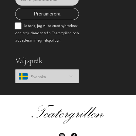
Prenumerera
Ja tack, jag vill ta emot nyhetsbrev
och erbjudanden från Teatergrillen och
accepterar
integritetspolicyn
.
Välj språk
Svenska